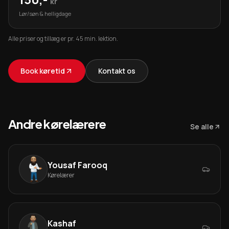
kr
Lør/søn & helligdage
Alle priser og tillæg er pr. 45 min. lektion.
Book køretid
Kontakt os
Andre kørelærere
Se alle
Yousaf Farooq
Kørelærer
Kashaf