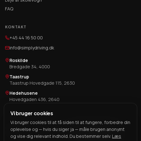
FAQ
KONTAKT
+45 44 16 50 00
info@simplydriving.dk
Roskilde
Bredgade 34, 4000
Taastrup
Taastrup Hovedgade 115, 2630
Hedehusene
Hovedgaden 436, 2640
Vi bruger cookies
Vi bruger cookies til at få siden til at fungere, forbedre din
©
2026
Simply Driving.
Alle rettigheder forbeholdes.
oplevelse og — hvis du siger ja — måle brugen anonymt
Kontakt
Handelsbetingelser
Privatlivspolitik
Cookie-indstillinger
og vise dig relevant indhold. Du bestemmer selv.
Læs