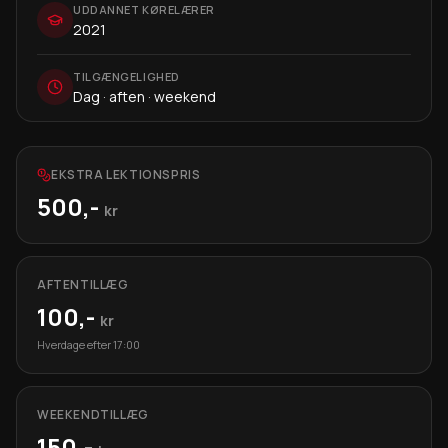
UDDANNET KØRELÆRER
2021
TILGÆNGELIGHED
Dag · aften · weekend
EKSTRA LEKTIONSPRIS
500
,-
kr
AFTENTILLÆG
100
,-
kr
Hverdage efter 17:00
WEEKENDTILLÆG
150
,-