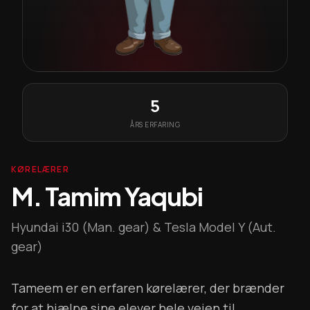
5
ÅRS ERFARING
KØRELÆRER
M. Tamim Yaqubi
Hyundai i30 (Man. gear) & Tesla Model Y (Aut.
gear)
Tameem er en erfaren kørelærer, der brænder
for at hjælpe sine elever hele vejen til